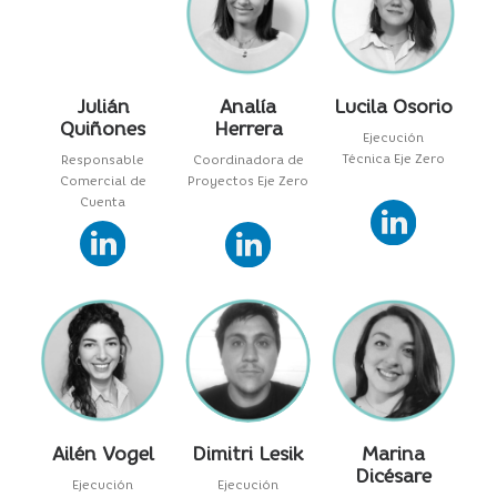
Julián
Analía
Lucila Osorio
Quiñones
Herrera
Ejecución
Técnica Eje Zero
Responsable
Coordinadora de
Comercial de
Proyectos Eje Zero
Cuenta
Ailén Vogel
Dimitri Lesik
Marina
Dicésare
Ejecución
Ejecución